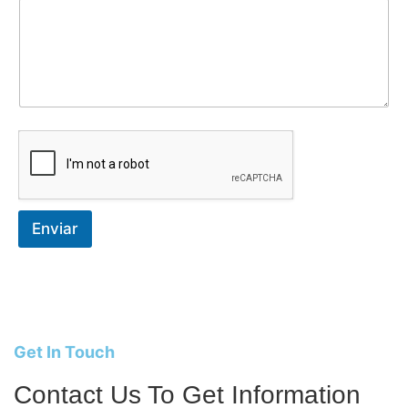
r
e
o
N
o
m
b
r
e
Enviar
Get In Touch
Contact Us To Get Information